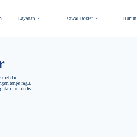
mi
Layanan
Jadwal Dokter
Hubun
r
sibel dan
ngan tanpa ragu.
 dari tim medis
.