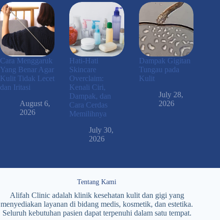
Cara Menggaruk
Hati-Hati
Dampak Gigitan
Yang Benar Agar
Skincare
Tungau pada
Kulit Tidak Lecet
Overclaim:
Kulit
dan Iritasi
Kenali Ciri,
July 28,
Dampak, dan
August 6,
2026
Cara Cerdas
2026
Memilihnya
July 30,
2026
Tentang Kami
Alifah Clinic adalah klinik kesehatan kulit dan gigi yang
menyediakan layanan di bidang medis, kosmetik, dan estetika.
Seluruh kebutuhan pasien dapat terpenuhi dalam satu tempat.