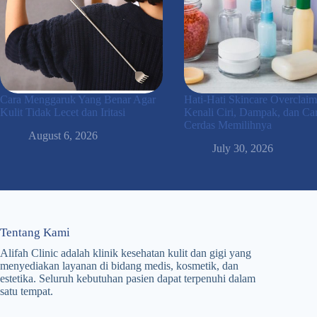
Cara Menggaruk Yang Benar Agar
Hati-Hati Skincare Overclaim
Kulit Tidak Lecet dan Iritasi
Kenali Ciri, Dampak, dan Ca
Cerdas Memilihnya
August 6, 2026
July 30, 2026
Tentang Kami
Alifah Clinic adalah klinik kesehatan kulit dan gigi yang
menyediakan layanan di bidang medis, kosmetik, dan
estetika. Seluruh kebutuhan pasien dapat terpenuhi dalam
satu tempat.