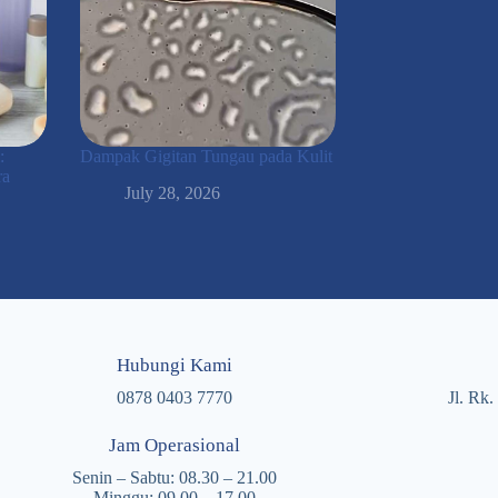
:
Dampak Gigitan Tungau pada Kulit
ra
July 28, 2026
Hubungi Kami
0878 0403 7770
Jl. Rk
Jam Operasional
Senin – Sabtu: 08.30 – 21.00
Minggu: 09.00 – 17.00