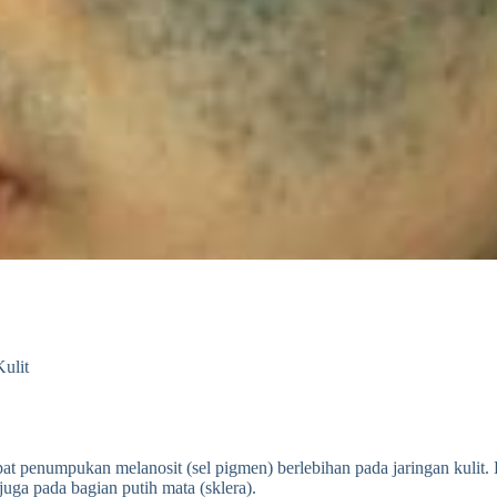
ulit
dapat penumpukan melanosit (sel pigmen) berlebihan pada jaringan kuli
uga pada bagian putih mata (sklera).