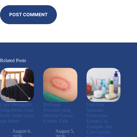
POST COMMENT
Related Posts
Cara Menggaruk
Berbagai
Hati-Hati
Yang Benar Agar
Penyakit yang
Skincare
Kulit Tidak Lecet
Menular Lewat
Overclaim:
dan Iritasi
Kontak Fisik
Kenali Ciri,
Dampak, dan
August 6,
August 5,
Cara Cerdas
2026
2026