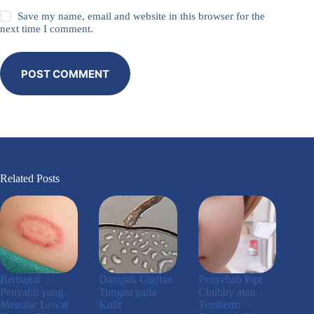
Save my name, email and website in this browser for the
next time I comment.
POST COMMENT
Related Posts
Berbagai
Dampak Gigitan
Penyebab Pipi
Penyakit yang
Tungau pada
Chubby atau
Menular Lewat
Kulit
Tembem: