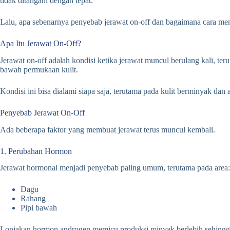
tidak ditangani dengan tepat.
Lalu, apa sebenarnya penyebab jerawat on-off dan bagaimana cara meng
Apa Itu Jerawat On-Off?
Jerawat on-off adalah kondisi ketika jerawat muncul berulang kali, te
bawah permukaan kulit.
Kondisi ini bisa dialami siapa saja, terutama pada kulit berminyak dan 
Penyebab Jerawat On-Off
Ada beberapa faktor yang membuat jerawat terus muncul kembali.
1. Perubahan Hormon
Jerawat hormonal menjadi penyebab paling umum, terutama pada area:
Dagu
Rahang
Pipi bawah
Lonjakan hormon androgen memicu produksi minyak berlebih sehingga 