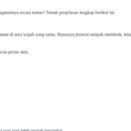
atasinya secara tuntas? Simak penjelasan lengkap berikut ini.
rutama di area wajah yang sama. Biasanya jerawat tampak membaik, teta
acne-prone skin.
pori-pori lebih mudah tersumbat.