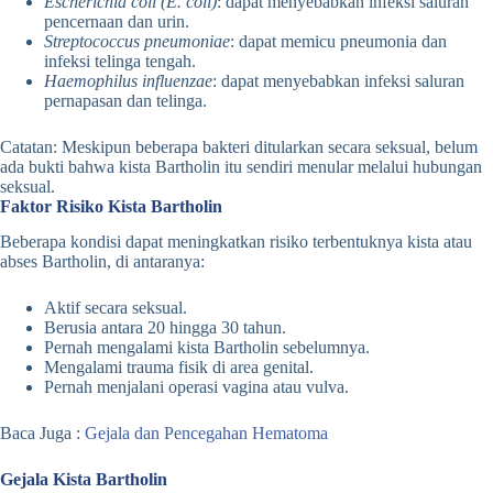
Escherichia coli (E. coli)
: dapat menyebabkan infeksi saluran
pencernaan dan urin.
Streptococcus pneumoniae
: dapat memicu pneumonia dan
infeksi telinga tengah.
Haemophilus influenzae
: dapat menyebabkan infeksi saluran
pernapasan dan telinga.
Catatan: Meskipun beberapa bakteri ditularkan secara seksual, belum
ada bukti bahwa kista Bartholin itu sendiri menular melalui hubungan
seksual.
Faktor Risiko Kista Bartholin
Beberapa kondisi dapat meningkatkan risiko terbentuknya kista atau
abses Bartholin, di antaranya:
Aktif secara seksual.
Berusia antara 20 hingga 30 tahun.
Pernah mengalami kista Bartholin sebelumnya.
Mengalami trauma fisik di area genital.
Pernah menjalani operasi vagina atau vulva.
Baca Juga :
Gejala dan Pencegahan Hematoma
Gejala Kista Bartholin