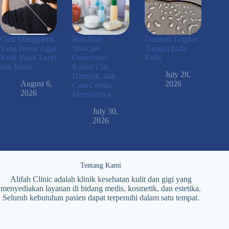
Cara Menggaruk
Hati-Hati
Dampak Gigitan
Yang Benar Agar
Skincare
Tungau pada
Kulit Tidak Lecet
Overclaim:
Kulit
dan Iritasi
Kenali Ciri,
July 28,
Dampak, dan
August 6,
2026
Cara Cerdas
2026
Memilihnya
July 30,
2026
Tentang Kami
Alifah Clinic adalah klinik kesehatan kulit dan gigi yang
menyediakan layanan di bidang medis, kosmetik, dan estetika.
Seluruh kebutuhan pasien dapat terpenuhi dalam satu tempat.