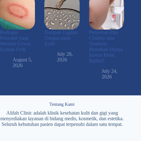
Berbagai
Dampak Gigitan
Penyebab Pipi
Penyakit yang
Tungau pada
Chubby atau
Menular Lewat
Kulit
Tembem:
Kontak Fisik
Benarkah Hanya
July 28,
karena Berat
August 5,
2026
Badan?
2026
July 24,
2026
Tentang Kami
Alifah Clinic adalah klinik kesehatan kulit dan gigi yang
menyediakan layanan di bidang medis, kosmetik, dan estetika.
Seluruh kebutuhan pasien dapat terpenuhi dalam satu tempat.