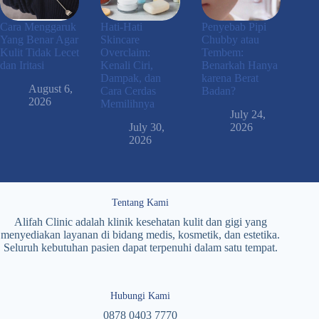
Cara Menggaruk
Hati-Hati
Penyebab Pipi
Yang Benar Agar
Skincare
Chubby atau
Kulit Tidak Lecet
Overclaim:
Tembem:
dan Iritasi
Kenali Ciri,
Benarkah Hanya
Dampak, dan
karena Berat
August 6,
Cara Cerdas
Badan?
2026
Memilihnya
July 24,
July 30,
2026
2026
Tentang Kami
Alifah Clinic adalah klinik kesehatan kulit dan gigi yang
menyediakan layanan di bidang medis, kosmetik, dan estetika.
Seluruh kebutuhan pasien dapat terpenuhi dalam satu tempat.
Hubungi Kami
0878 0403 7770