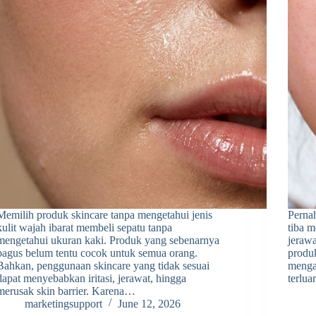
Memilih produk skincare tanpa mengetahui jenis
Pernah
kulit wajah ibarat membeli sepatu tanpa
tiba m
mengetahui ukuran kaki. Produk yang sebenarnya
jeraw
bagus belum tentu cocok untuk semua orang.
produk
Bahkan, penggunaan skincare yang tidak sesuai
mengal
dapat menyebabkan iritasi, jerawat, hingga
terlua
merusak skin barrier. Karena…
marketingsupport
June 12, 2026