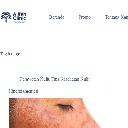
Skip
to
content
Beranda
Promo
Tentang Ka
Tag
lentigo
Perawatan Kulit
,
Tips Kesehatan Kulit
Hiperpigmentasi