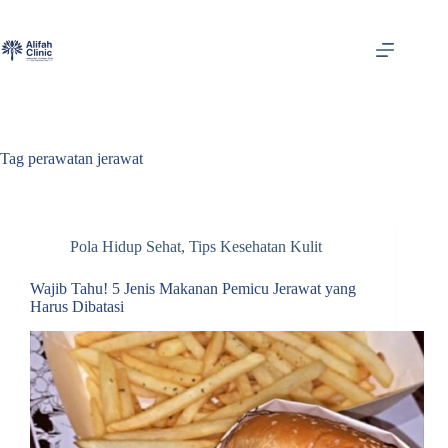
Skip
to
content
Tag
perawatan jerawat
Pola Hidup Sehat
,
Tips Kesehatan Kulit
Wajib Tahu! 5 Jenis Makanan Pemicu Jerawat yang
Harus Dibatasi