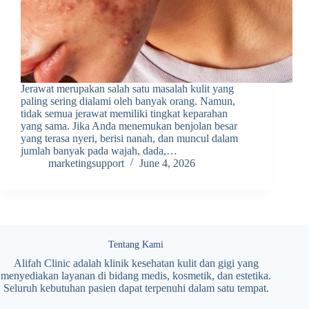
Jerawat merupakan salah satu masalah kulit yang
paling sering dialami oleh banyak orang. Namun,
tidak semua jerawat memiliki tingkat keparahan
yang sama. Jika Anda menemukan benjolan besar
yang terasa nyeri, berisi nanah, dan muncul dalam
jumlah banyak pada wajah, dada,…
marketingsupport
June 4, 2026
Tentang Kami
Alifah Clinic adalah klinik kesehatan kulit dan gigi yang
menyediakan layanan di bidang medis, kosmetik, dan estetika.
Seluruh kebutuhan pasien dapat terpenuhi dalam satu tempat.