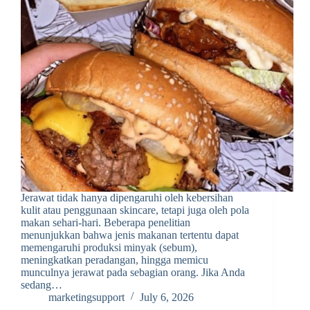
Jerawat tidak hanya dipengaruhi oleh kebersihan
kulit atau penggunaan skincare, tetapi juga oleh pola
makan sehari-hari. Beberapa penelitian
menunjukkan bahwa jenis makanan tertentu dapat
memengaruhi produksi minyak (sebum),
meningkatkan peradangan, hingga memicu
munculnya jerawat pada sebagian orang. Jika Anda
sedang…
marketingsupport
July 6, 2026