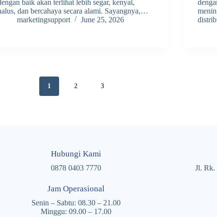
dengan baik akan terlihat lebih segar, kenyal,
dengan
halus, dan bercahaya secara alami. Sayangnya,…
menin
marketingsupport
June 25, 2026
distri
1
2
3
Hubungi Kami
0878 0403 7770
Jl. Rk
Jam Operasional
Senin – Sabtu: 08.30 – 21.00
Minggu: 09.00 – 17.00