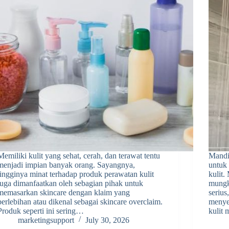
Memiliki kulit yang sehat, cerah, dan terawat tentu
Mandi
menjadi impian banyak orang. Sayangnya,
untuk
tingginya minat terhadap produk perawatan kulit
kulit
juga dimanfaatkan oleh sebagian pihak untuk
mungk
memasarkan skincare dengan klaim yang
serius
berlebihan atau dikenal sebagai skincare overclaim.
menye
Produk seperti ini sering…
kulit 
marketingsupport
July 30, 2026