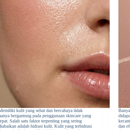
Memiliki kulit yang sehat dan bercahaya tidak
Banya
hanya bergantung pada penggunaan skincare yang
didapa
tepat. Salah satu faktor terpenting yang sering
kecant
diabaikan adalah hidrasi kulit. Kulit yang terhidrasi
dan ef