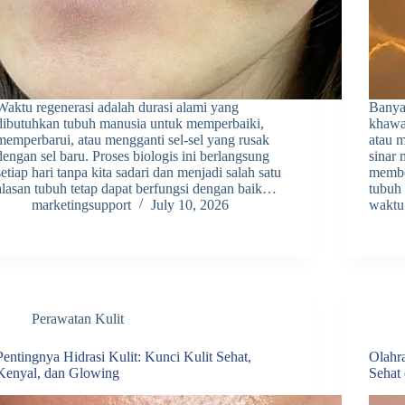
Waktu regenerasi adalah durasi alami yang
Banya
dibutuhkan tubuh manusia untuk memperbaiki,
khawat
memperbarui, atau mengganti sel-sel yang rusak
atau m
dengan sel baru. Proses biologis ini berlangsung
sinar 
setiap hari tanpa kita sadari dan menjadi salah satu
membe
alasan tubuh tetap dapat berfungsi dengan baik…
tubuh
marketingsupport
July 10, 2026
waktu
Perawatan Kulit
Pentingnya Hidrasi Kulit: Kunci Kulit Sehat,
Olahr
Kenyal, dan Glowing
Sehat