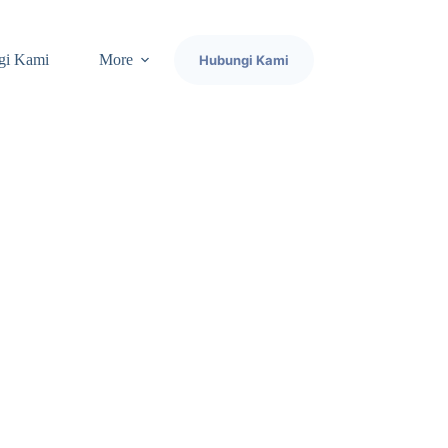
gi Kami
More
Hubungi Kami