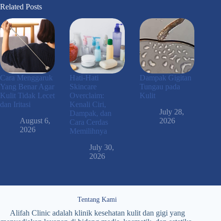
Related Posts
Cara Menggaruk
Hati-Hati
Dampak Gigitan
Yang Benar Agar
Skincare
Tungau pada
Kulit Tidak Lecet
Overclaim:
Kulit
dan Iritasi
Kenali Ciri,
July 28,
Dampak, dan
August 6,
2026
Cara Cerdas
2026
Memilihnya
July 30,
2026
Tentang Kami
Alifah Clinic adalah klinik kesehatan kulit dan gigi yang