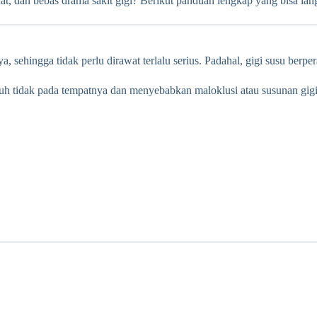
at, dan bebas drama sakit gigi? Berikut panduan lengkap yang bisa la
 sehingga tidak perlu dirawat terlalu serius. Padahal, gigi susu berpe
mbuh tidak pada tempatnya dan menyebabkan maloklusi atau susunan gigi 