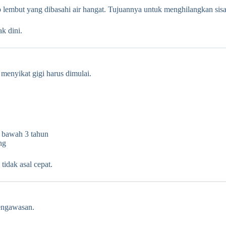
p lembut yang dibasahi air hangat. Tujuannya untuk menghilangkan si
k dini.
s menyikat gigi harus dimulai.
i bawah 3 tahun
ng
tidak asal cepat.
pengawasan.