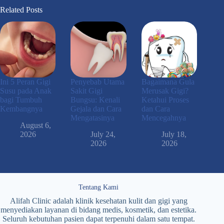
Related Posts
Ini 5 Peran Gigi
Penyebab Utama
Bagaimana Gula
Susu pada Anak
Sakit Gigi
Merusak Gigi?
bagi Tumbuh
Bungsu: Kenali
Ketahui Proses
Kembangnya
Gejala dan Cara
dan Cara
Mengatasinya
Mencegahnya
August 6,
2026
July 24,
July 18,
2026
2026
Tentang Kami
Alifah Clinic adalah klinik kesehatan kulit dan gigi yang
menyediakan layanan di bidang medis, kosmetik, dan estetika.
Seluruh kebutuhan pasien dapat terpenuhi dalam satu tempat.